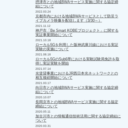
摂津市との地域BWAサービス実施に関する協定締
結について
2022.03.24
京都市内における地域BWAサービスとして防災ラ
イブカメラ映像を配信します（3/30～）
2021.11.12
神戸市「Be Smart KOBEプロジェクト」に関する
実証事業開始について
2021.10.18
ローカル5Gを利用した阪神武庫川線における実証
実験の実施について
2021.08.16
ローカル5GのSub6帯における実験試験局免許を取
得し実証実験を開始
2021.07.14
光賃貸事業におけるJR西日本光ネットワークとの
相互接続開始について
2021.03.17
向日市との地域BWAサービス実施に関する協定締
結について
2020.10.07
長岡京市との地域BWAサービス実施に関する協定
締結について
2020.05.11
加古川市との情報通信技術活用に関する協定締結に
ついて
2020.03.31