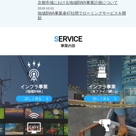
京都市域における地域BWA事業計画について
2019.10.01
地域BWA事業者47社間でローミングサービスを開
始
SERVICE
事業内容
インフラ事業
インフラ事業
（地域BWA）
（光ファイバ網）
詳しく見る
詳しく見る